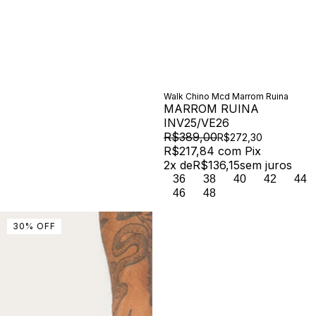
Walk Chino Mcd Marrom Ruina
MARROM RUINA
INV25/VE26
R$389,00
R$272,30
R$217,84
com
Pix
2
x de
R$136,15
sem juros
36
38
40
42
44
46
48
30
%
OFF