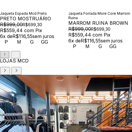
Jaqueta Espada Mcd Preto
Jaqueta Forrada More Core Marrom
PRETO MOSTRUÁRIO
Ruina
MARROM RUINA BROWN
R$999,00
R$699,30
R$999,00
R$699,30
R$559,44
com
Pix
R$559,44
com
Pix
6
x de
R$116,55
sem juros
6
x de
R$116,55
sem juros
P
M
G
GG
P
M
G
GG
LOJAS MCD