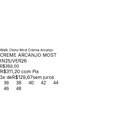
Walk Chino Mcd Creme Arcanjo
CREME ARCANJO MOST
IN25/VER26
R$389,00
R$311,20
com
Pix
3
x de
R$129,67
sem juros
36
38
40
42
44
46
48