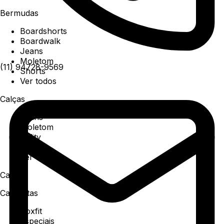
Bermudas
Boardshorts
Boardwalk
Jeans
Moletom
(11) 94728-9569
Shorts
Ver todos
Calças
Jeans
Moletom
Utility
Sarja
Ver todos
Camisa
Camisetas
Boxfit
Especiais