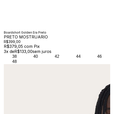
Boardshort Golden Era Preto
PRETO MOSTRUARIO
R$399,00
R$379,05
com
Pix
3
x de
R$133,00
sem juros
38
40
42
44
46
48