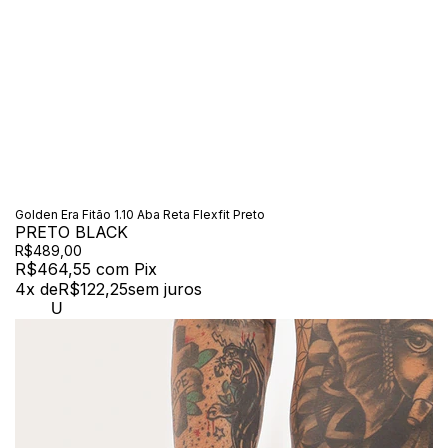
Golden Era Fitão 1.10 Aba Reta Flexfit Preto
PRETO BLACK
R$489,00
R$464,55
com
Pix
4
x de
R$122,25
sem juros
U