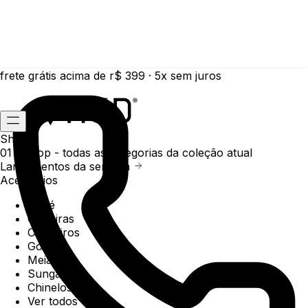
frete grátis acima de r$ 399 · 5x sem juros
Shop
01 /
Shop
- todas as categorias da coleção atual
Lançamentos da semana
Acessórios
Boné
Carteiras
Chaveiros
Gorros
Meias
Sunga
Chinelos
Ver todos