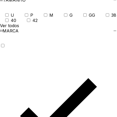
TAMANHO
U
P
M
G
GG
38
40
42
Ver todos
MARCA