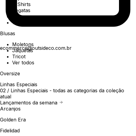
T-Shirts
Regatas
Polo
Ver todos
Blusas
Moletons
ecommerce@outsideco.com.br
Jaquetas
Tricot
Ver todos
Oversize
Linhas Especiais
02 /
Linhas Especiais
- todas as categorias da coleção
atual
Lançamentos da semana
Arcanjos
Golden Era
Fidelidad