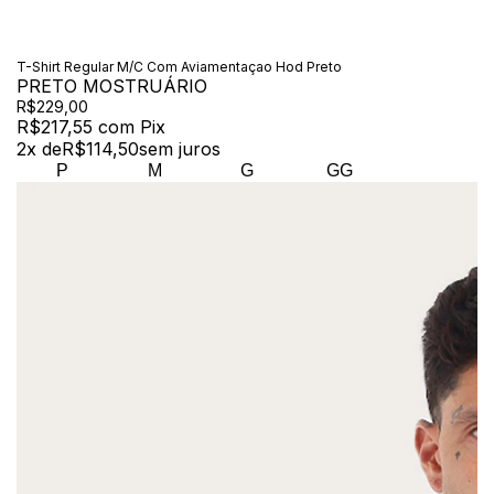
T-Shirt Regular M/C Com Aviamentaçao Hod Preto
PRETO MOSTRUÁRIO
R$229,00
R$217,55
com
Pix
2
x de
R$114,50
sem juros
P
M
G
GG